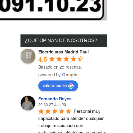
¿QUÉ OPINAN DE NOSOTROS?
Electricistas Madrid Raul
4.5
Basado en 25 reseñas.
powered by
G
o
o
g
l
e
valóranos en
Fernando Reyes
20:30 27 Jan 20
Personal muy 
capacitado para atender cualquier 
trabajo relacionado con 
instalaciones eléctricas, en nuestro 